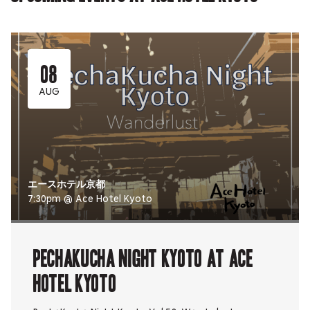
08
AUG
エースホテル京都
7:30pm @ Ace Hotel Kyoto
PechaKucha Night Kyoto at Ace
Hotel Kyoto