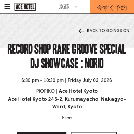
企
今すぐ予約
京都
-
業
ホ
予
ー
約
ム
ペ
フ
ー
BACK TO GOINGS ON
ォ
ジ
ー
に
戻
RECORD SHOP rare groove Special
ム
る
は
こ
DJ Showcase : Norio
ち
ら
か
ら
6:30 pm - 10:30 pm | Friday July 03, 2026
PIOPIKO |
Ace Hotel Kyoto
Ace Hotel Kyoto 245-2, Kurumayacho, Nakagyo-
Ward, Kyoto
Free