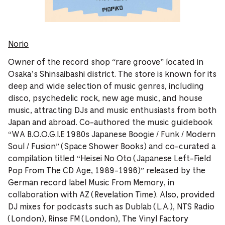
Norio
Owner of the record shop “rare groove” located in
Osaka’s Shinsaibashi district. The store is known for its
deep and wide selection of music genres, including
disco, psychedelic rock, new age music, and house
music, attracting DJs and music enthusiasts from both
Japan and abroad. Co-authored the music guidebook
“WA B.O.O.G.I.E 1980s Japanese Boogie / Funk / Modern
Soul / Fusion” (Space Shower Books) and co-curated a
compilation titled “Heisei No Oto (Japanese Left-Field
Pop From The CD Age, 1989-1996)” released by the
German record label Music From Memory, in
collaboration with AZ (Revelation Time). Also, provided
DJ mixes for podcasts such as Dublab (L.A.), NTS Radio
(London), Rinse FM (London), The Vinyl Factory