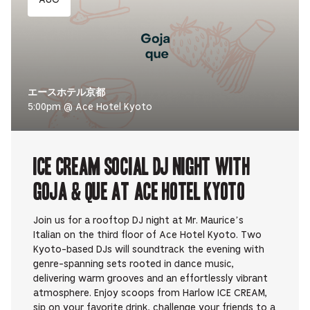
AUG
エースホテル京都
5:00pm @ Ace Hotel Kyoto
ICE CREAM SOCIAL DJ NIGHT with
Goja & que at Ace Hotel Kyoto
Join us for a rooftop DJ night at Mr. Maurice’s
Italian on the third floor of Ace Hotel Kyoto. Two
Kyoto-based DJs will soundtrack the evening with
genre-spanning sets rooted in dance music,
delivering warm grooves and an effortlessly vibrant
atmosphere. Enjoy scoops from Harlow ICE CREAM,
sip on your favorite drink, challenge your friends to a