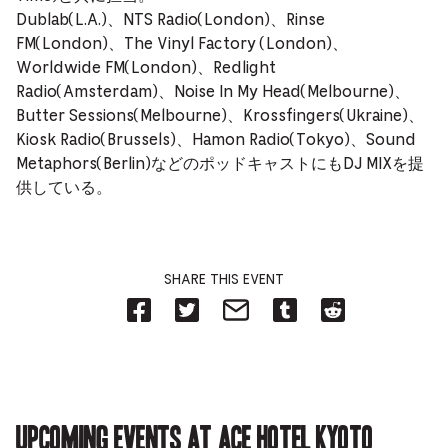
Dublab(L.A.)、NTS Radio(London)、Rinse
FM(London)、The Vinyl Factory (London)、
Worldwide FM(London)、Redlight
Radio(Amsterdam)、Noise In My Head(Melbourne)、
Butter Sessions(Melbourne)、Krossfingers(Ukraine)、
Kiosk Radio(Brussels)、Hamon Radio(Tokyo)、Sound
Metaphors(Berlin)などのポッドキャストにもDJ MIXを提
供している。
SHARE THIS EVENT
Share
Share
Share
Share
Share
on
on
on
on
on
Facebook
Twitter-
Email-
Tumblr-
Reddit
-
Opens
Opens
Opens
-
Opens
in
in
in
Opens
in
new
new
new
in
new
tab.
tab.
tab.
new
tab.
tab.
Upcoming events at Ace Hotel Kyoto