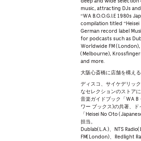
deep and wide selection 
music, attracting DJs a
“WA B.O.O.G.I.E 1980s Ja
compilation titled “Heis
German record label Musi
for podcasts such as Dub
Worldwide FM (London), R
(Melbourne), Krossfingers
and more.
大阪心斎橋に店舗を構えるレコ
ディスコ、サイケデリック
なセレクションのストアに
音楽ガイドブック「WA B・O・O・G
ワー ブックス)の共著、ドイ
「Heisei No Oto (Japan
担当。
Dublab(L.A.)、NTS Radio
FM(London)、Redlight Ra