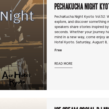
PechaKucha Night Kyo
PechaKucha Night Kyoto Vol.52: Wa
explore, and discover something 
speakers share stories inspired b
seconds. Whether your journey h
mind in a new way, come enjoy an 
Hotel Kyoto. Saturday, August 8
Free
READ MORE