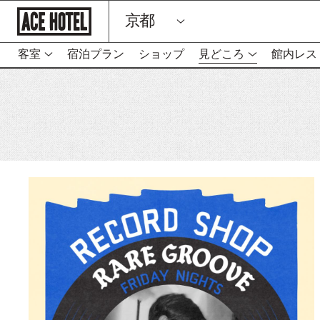
企
京都
業
ホ
ー
ム
客室
宿泊プラン
ショップ
見どころ
館内レス
-
ペ
リ
ー
ン
ジ
に
ク
戻
は
る
新
し
い
タ
ブ
を
開
き
ま
す