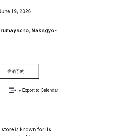
e
 June 19, 2026
mber
Kurumayacho, Nakagyo-
ults
d
ildren
宿泊予約
rrent
+ Export to Calendar
lection:
 store is known for its