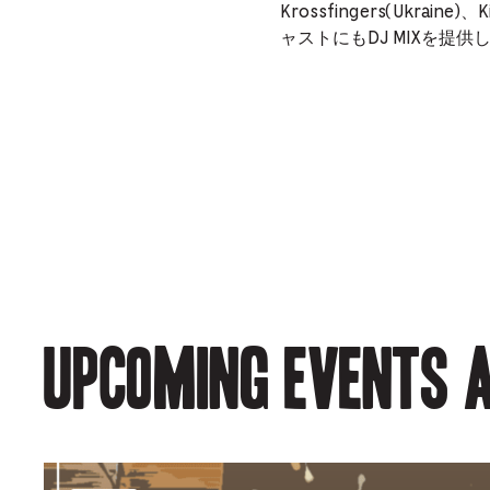
Krossfingers(Ukraine)
ャストにもDJ MIXを提供
Upcoming events a