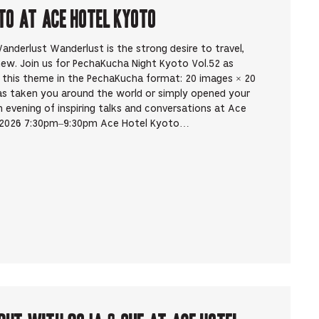
to at Ace Hotel Kyoto
nderlust Wanderlust is the strong desire to travel,
new. Join us for PechaKucha Night Kyoto Vol.52 as
y this theme in the PechaKucha format: 20 images × 20
as taken you around the world or simply opened your
evening of inspiring talks and conversations at Ace
, 2026 7:30pm–9:30pm Ace Hotel Kyoto…