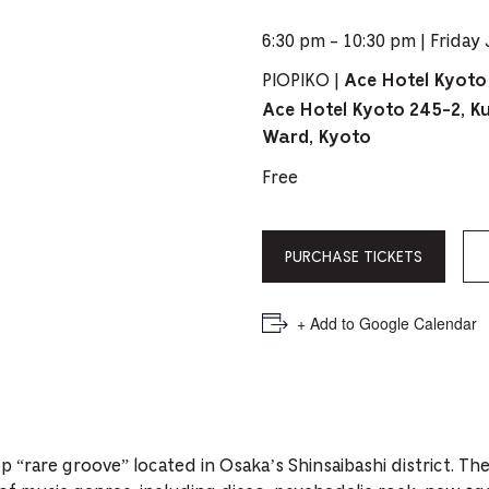
PICKER.
PICKER.
th
6:30 pm - 10:30 pm | Friday
nu
PIOPIKO |
Ace Hotel Kyoto
of
Ace Hotel Kyoto 245-2, 
ad
Ward, Kyoto
an
Free
ch
-
-
PURCHASE TICKETS
Cu
+ Add to Google Calendar
se
“rare groove” located in Osaka’s Shinsaibashi district. The