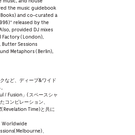
ge music, and house
ored the music guidebook
r Books) and co-curated a
996)” released by the
Also, provided DJ mixes
l Factory (London),
 Butter Sessions
ound Metaphors (Berlin),
クなど、ディープ&ワイド
る。
oul / Fusion」(スペースシャ
されたコンピレーション、
Z(Revelation Time)と共に
)、Worldwide
essions(Melbourne)、