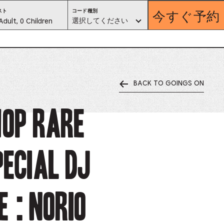
今すぐ予約
コ
スト
コード種別
ー
est
選択してください
Adult, 0 Children
ド
種
別。
lector
選
択
し
て
く
だ
さ
い
BACK TO GOINGS ON
ess
is
HOP rare
tton
ecial DJ
ter
alog
 : Norio
d
lect