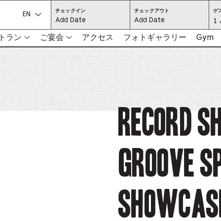
CHECK
CHECK
チェックイン
チェックアウト
ゲ
IN:
OUT:
言語を選択してください:
Gu
1 
PRESS
PRESS
ENTER
ENTER
TO
TO
Se
トラン
ご宴会
アクセス
フォトギャラリー
Gym
FOCUS
FOCUS
ON
ON
THE
THE
-
DATE
DATE
GRID
GRID
AND
AND
-
USE
USE
THE
THE
ARROW
ARROW
Pr
KEYS
KEYS
TO
TO
NAVIGATE
NAVIGATE
th
RECORD S
BETWEEN
BETWEEN
DATES.
DATES.
PRESS
PRESS
bu
THE
THE
TAB
TAB
KEY
KEY
to
TO
TO
CYCLE
CYCLE
groove Sp
en
BETWEEN
BETWEEN
THE
THE
DATE
DATE
a
GRID
GRID
AND
AND
THE
THE
di
MONTH
MONTH
Showcase
SELECTORS.
SELECTORS.
PRESS
PRESS
an
ESCAPE
ESCAPE
TO
TO
EXIT
EXIT
se
THE
THE
DATE
DATE