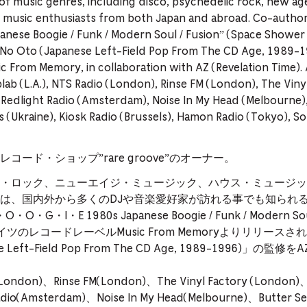
of music genres, including disco, psychedelic rock, new a
nd music enthusiasts from both Japan and abroad. Co-auth
panese Boogie / Funk / Modern Soul / Fusion” (Space Showe
ei No Oto (Japanese Left-Field Pop From The CD Age, 1989-1
c From Memory, in collaboration with AZ (Revelation Time). 
lab (L.A.), NTS Radio (London), Rinse FM (London), The Viny
edlight Radio (Amsterdam), Noise In My Head (Melbourne),
 (Ukraine), Kiosk Radio (Brussels), Hamon Radio (Tokyo), S
ード・ショップ”rare groove”のオーナー。
・ロック、ニューエイジ・ミュージック、ハウス・ミュージッ
は、国内外から多くのDJや音楽愛好家が訪れる事でも知られ
・I・E 1980s Japanese Boogie / Funk / Modern S
ツのレコードレーベルMusic From Memoryよりリリース
ese Left-Field Pop From The CD Age, 1989-1996)」の監修をA
(London)、Rinse FM(London)、The Vinyl Factory (London
dio(Amsterdam)、Noise In My Head(Melbourne)、Butter S