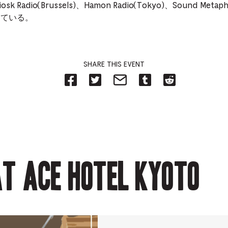
、Kiosk Radio(Brussels)、Hamon Radio(Tokyo)、Sound Me
している。
SHARE THIS EVENT
Share
Share
Share
Share
Share
on
on
on
on
on
Facebook
Twitter-
Email-
Tumblr-
Reddit
-
Opens
Opens
Opens
-
Opens
in
in
in
Opens
in
new
new
new
in
new
tab.
tab.
tab.
new
tab.
tab.
t Ace Hotel Kyoto