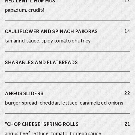
do
12
RED LENTIL HUMMUS
papadum, crudité
do
14
CAULIFLOWER AND SPINACH PAKORAS
tamarind sauce, spicy tomato chutney
SHARABLES AND FLATBREADS
do
22
ANGUS SLIDERS
burger spread, cheddar, lettuce, caramelized onions
do
21
"CHOP CHEESE" SPRING ROLLS
angus beef, lettuce, tomato, bodega sauce