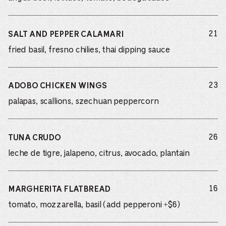
do
21
SALT AND PEPPER CALAMARI
fried basil, fresno chilies, thai dipping sauce
do
23
ADOBO CHICKEN WINGS
palapas, scallions, szechuan peppercorn
do
26
TUNA CRUDO
leche de tigre, jalapeno, citrus, avocado, plantain
do
16
MARGHERITA FLATBREAD
tomato, mozzarella, basil (add pepperoni +$6)