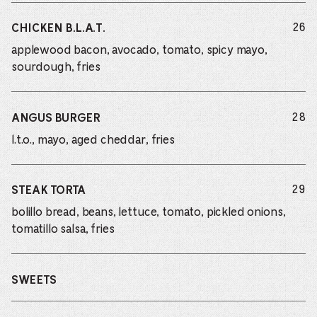
do
26
CHICKEN B.L.A.T.
applewood bacon, avocado, tomato, spicy mayo,
sourdough, fries
do
28
ANGUS BURGER
l.t.o., mayo, aged cheddar, fries
do
29
STEAK TORTA
bolillo bread, beans, lettuce, tomato, pickled onions,
tomatillo salsa, fries
SWEETS