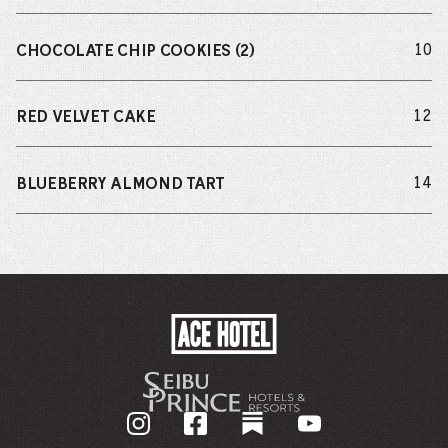
do
10
CHOCOLATE CHIP COOKIES (2)
do
12
RED VELVET CAKE
do
14
BLUEBERRY ALMOND TART
ACE
HOTEL
-
企
業
ホ