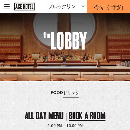
The
企
今すぐ予約
ブルックリン
-
業
ホ
予
ー
Lobby
約
ム
ペ
フ
ー
ォ
ジ
ー
に
戻
ム
The
る
は
こ
ち
Lobby
ら
か
ら
OPENS
MENU
メ
開
FOOD
ドリンク
THE
ニ
く
ュ
ー
ALL DAY MENU |
Book a Room
1:00 PM - 10:00 PM