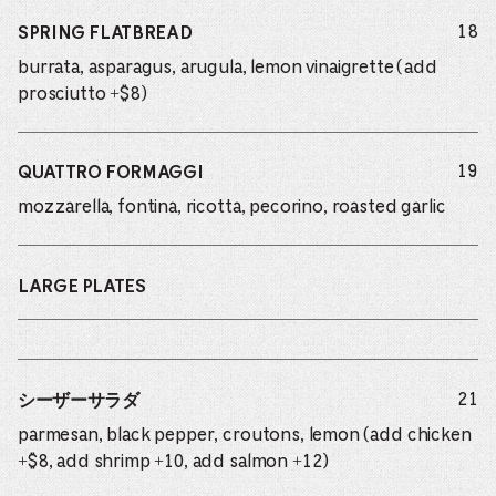
do
18
SPRING FLATBREAD
burrata, asparagus, arugula, lemon vinaigrette (add
prosciutto +$8)
do
19
QUATTRO FORMAGGI
mozzarella, fontina, ricotta, pecorino, roasted garlic
LARGE PLATES
do
21
シーザーサラダ
parmesan, black pepper, croutons, lemon (add chicken
+$8, add shrimp +10, add salmon +12)