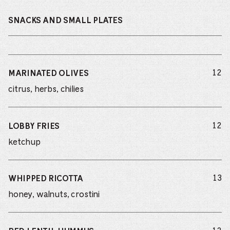
SNACKS AND SMALL PLATES
do
12
MARINATED OLIVES
citrus, herbs, chilies
do
12
LOBBY FRIES
ketchup
do
13
WHIPPED RICOTTA
honey, walnuts, crostini