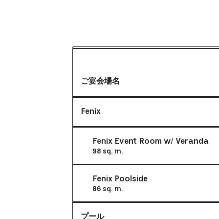
ご宴会場名
Capacity
Chart
Fenix
Details
for
Event
Rooms
Fenix Event Room w/ Veranda
98 sq. m.
Fenix Poolside
86 sq. m.
プール