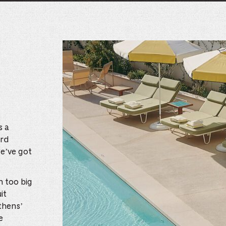
s a
ord
we’ve got
n too big
it
thens’
e