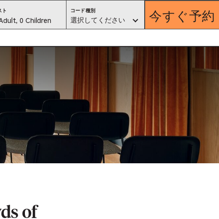
今すぐ予約
コ
スト
コード種別
ー
est
選択してください
Adult, 0 Children
ド
種
別。
lector
選
択
し
て
く
だ
さ
い
ess
is
tton
ter
alog
d
wds of
lect