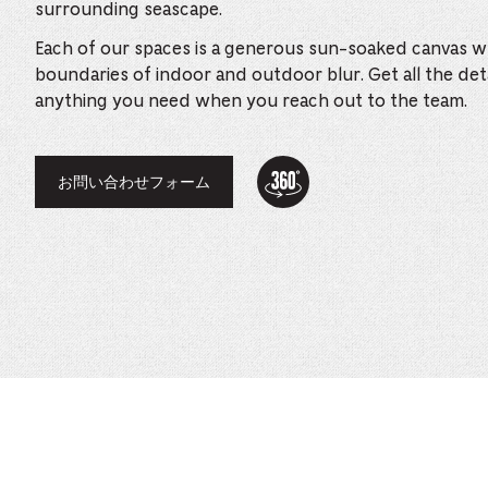
surrounding seascape.
Each of our spaces is a generous sun-soaked canvas w
boundaries of indoor and outdoor blur. Get all the det
anything you need when you reach out to the team.
360
Tour:
お問い合わせフォーム
–
This
link
opens
in
a
new
browser
tab