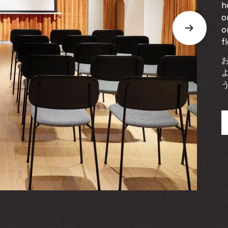
h
o
o
f