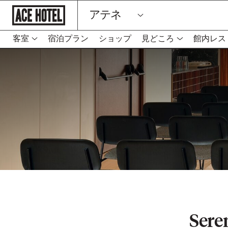
企
アテネ
業
ホ
ー
ム
客室
宿泊プラン
ショップ
見どころ
館内レス
-
ペ
リ
ー
ン
ジ
に
ク
戻
は
る
新
し
い
タ
ブ
を
開
き
ま
す
Seren