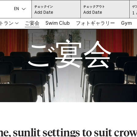
CHECK
CHECK
チェックイン
チェックアウト
ゲ
IN:
OUT:
言語を選択してください:
Gu
1 
PRESS
PRESS
ENTER
ENTER
TO
TO
Se
トラン
ご宴会
Swim Club
フォトギャラリー
Gym
FOCUS
FOCUS
ON
ON
THE
THE
-
DATE
DATE
ご宴会
GRID
GRID
AND
AND
-
USE
USE
THE
THE
ARROW
ARROW
Pr
KEYS
KEYS
TO
TO
NAVIGATE
NAVIGATE
th
BETWEEN
BETWEEN
DATES.
DATES.
PRESS
PRESS
bu
THE
THE
TAB
TAB
KEY
KEY
to
TO
TO
CYCLE
CYCLE
en
BETWEEN
BETWEEN
THE
THE
DATE
DATE
a
GRID
GRID
AND
AND
THE
THE
di
MONTH
MONTH
SELECTORS.
SELECTORS.
PRESS
PRESS
an
ESCAPE
ESCAPE
TO
TO
EXIT
EXIT
e, sunlit settings to suit cro
se
THE
THE
DATE
DATE