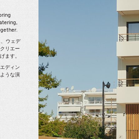
bring
atering,
gether.
に、ウェデ
クリエー
げます。
エディン
ような演