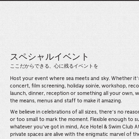
スペシャルイベント
ここだからできる、心に残るイベントを
Host your event where sea meets and sky. Whether it’
concert, film screening, holiday soirée, workshop, rec
launch, dinner, reception or something all your own, 
the means, menus and staff to make it amazing.
We believe in celebrations of all sizes, there’s no reaso
or too small to mark the moment. Flexible enough to su
whatever you’ve got in mind, Ace Hotel & Swim Club A
private spaces are alive with the enigmatic marvel of th