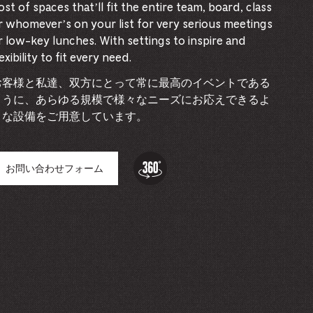
ost of spaces that’ll fit the entire team, board, class
r whomever’s on your list for very serious meetings
r low-key lunches. With settings to inspire and
lexibility to fit every need.
お客様と私達、双方にとって常に最高のイベントである
ように、あらゆる規模で様々なニーズにお応えできるよ
うな設備をご用意しています。
360
Tour:
お問い合わせフォーム
–
This
link
opens
in
a
new
browser
tab