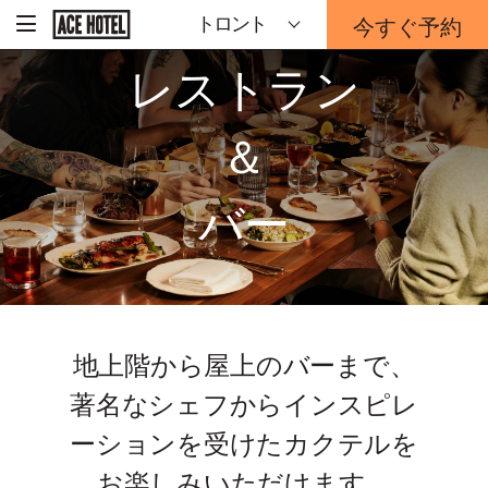
企
今すぐ予約
トロント
-
業
ホ
予
ー
レストラン
約
ム
ペ
フ
ー
ォ
ジ
＆
ー
に
戻
ム
る
は
バー
こ
ち
ら
か
ら
地上階から屋上のバーまで、
著名なシェフからインスピレ
ーションを受けたカクテルを
お楽しみいただけます。