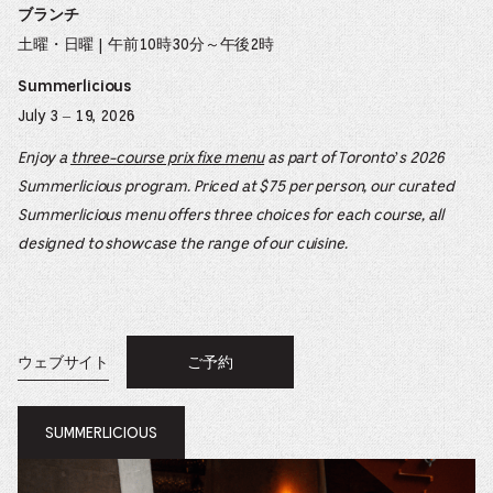
ブランチ
土曜・日曜 | 午前10時30分～午後2時
Summerlicious
July 3 – 19, 2026
Enjoy a
three-course prix fixe menu
as part of Toronto’s 2026
Summerlicious program. Priced at $75 per person, our curated
Summerlicious menu offers three choices for each course, all
designed to showcase the range of our cuisine.
ウェブサイト
ご予約
OPENS
新
IN
A
し
NEW
WINDOW.
い
SUMMERLICIOUS
OPENS
ウ
IN
ィ