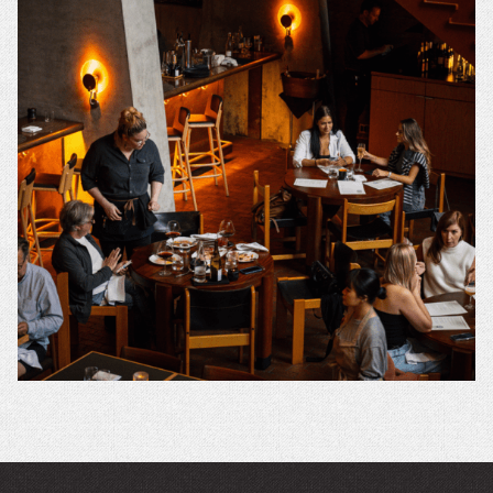
A
ン
NEW
ド
WINDOW.
ウ
が
開
き
ま
す。