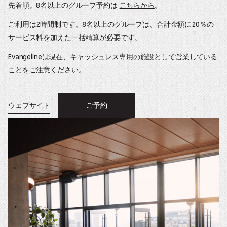
先着順。8名以上のグループ予約は
こちらから
。
ご利用は2時間制です。8名以上のグループは、合計金額に20％の
サービス料を加えた一括精算が必要です。
Evangelineは現在、キャッシュレス専用の施設として営業している
ことをご注意ください。
ウェブサイト
ご予約
OPENS
新
IN
A
し
NEW
WINDOW.
い
ウ
ィ
ン
ド
ウ
が