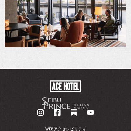
開
き
ま
す。
ACE
HOTEL
-
企
業
ホ
ー
ム
WEBアクセシビリティ